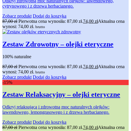
Odkryj zdrowotną moc naturalnych olejków: lawendowego,
cytrynowego i z drzewa herbacianego.
Zobacz produkt
Dodaj do koszyka
87,00
zł
Pierwotna cena wynosiła: 87,00 zł.
74,00
zł
Aktualna cena
wynosi: 74,00 zł.
brutto
Zestaw Zdrowotny – olejki eteryczne
100% naturalne
87,00
zł
Pierwotna cena wynosiła: 87,00 zł.
74,00
zł
Aktualna cena
wynosi: 74,00 zł.
brutto
Zobacz produkt
Dodaj do koszyka
-15%
Zestaw Relaksacyjny – olejki eteryczne
Odkryj relaksującą i zdrowotną moc naturalnych olejków:
lawendowego, lemongrasowego i z drzewa herbacianego.
Zobacz produkt
Dodaj do koszyka
87,00
zł
Pierwotna cena wynosiła: 87,00 zł.
74,00
zł
Aktualna cena