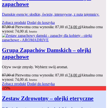
zapachowe
Damskie esencje: słodkie, świeże, intensywne, z nutą tajemnicy.
Zobacz produkt
Dodaj do koszyka
87,00
zł
Pierwotna cena wynosiła: 87,00 zł.
74,00
zł
Aktualna cena
wynosi: 74,00 zł.
brutto
Grupa Zapachów Damskich – olejki
zapachowe
Ożyw swoje zmysły. Wybierz swój aromat.
87,00
zł
Pierwotna cena wynosiła: 87,00 zł.
74,00
zł
Aktualna cena
wynosi: 74,00 zł.
brutto
Zobacz produkt
Dodaj do koszyka
-15%
Zestaw Zdrowotny – olejki eteryczne