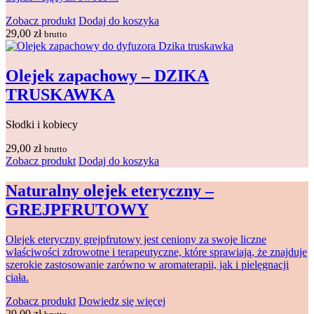
Zobacz produkt
Dodaj do koszyka
29,00
zł
brutto
Olejek zapachowy – DZIKA
TRUSKAWKA
Słodki i kobiecy
29,00
zł
brutto
Zobacz produkt
Dodaj do koszyka
Naturalny olejek eteryczny –
GREJPFRUTOWY
Olejek eteryczny grejpfrutowy jest ceniony za swoje liczne
właściwości zdrowotne i terapeutyczne, które sprawiają, że znajduje
szerokie zastosowanie zarówno w aromaterapii, jak i pielęgnacji
ciała.
Zobacz produkt
Dowiedz się więcej
29,00
zł