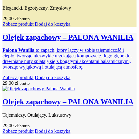
Elegancki, Egzotyczny, Zmysłowy
29,00
zł
brutto
Zobacz produkt
Dodaj do koszyka
Olejek zapachowy – PALONA WANILIA
Palona Wanilia
to zapach, który łączy w sobie tajemniczość i
ciepło, tworząc niezwykle urzekającą kompozycję. Jego głębokie,
drewniane nuty splatają się z bogatymi akcentami balsamicznymi,
tworząc wyjątkową i otulającą atmosferę.
Zobacz produkt
Dodaj do koszyka
29,00
zł
brutto
Olejek zapachowy – PALONA WANILIA
Tajemniczy, Otulający, Luksusowy
29,00
zł
brutto
Zobacz produkt
Dodaj do koszyka