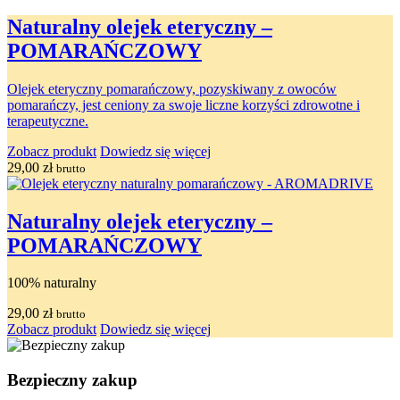
Naturalny olejek eteryczny –
POMARAŃCZOWY
Olejek eteryczny pomarańczowy, pozy
skiwany z owoców
pomarańczy, jest ceniony za swoje liczne korzyści zdrowotne i
terapeutyczne.
Zobacz produkt
Dowiedz się więcej
29,00
zł
brutto
Naturalny olejek eteryczny –
POMARAŃCZOWY
100% naturalny
29,00
zł
brutto
Zobacz produkt
Dowiedz się więcej
Bezpieczny zakup