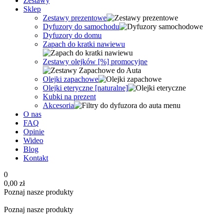
Zestawy
Sklep
Zestawy prezentowe
Dyfuzory do samochodu
Dyfuzory do domu
Zapach do kratki nawiewu
Zestawy olejków [%] promocyjne
Olejki zapachowe
Olejki eteryczne [naturalne]
Kubki na prezent
Akcesoria
O nas
FAQ
Opinie
Wideo
Blog
Kontakt
0
0,00
zł
Poznaj nasze produkty
Poznaj nasze produkty