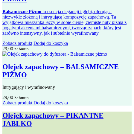
Balsamiczne Piżmo
to esencja elegancji i głębi, oferująca
niezwykle złożoną i intrygującą kompozycję zapachową. Ta
wyjątkowa mieszanka łączy w sobie ciepłe, ziemiste nuty piżma z
bogatymi akcentami balsamicznymi, tworząc zapach, który jest
zarówno intensywny, jak i subtelnie wyrafinowany.
Zobacz produkt
Dodaj do koszyka
29,00
zł
brutto
Olejek zapachowy – BALSAMICZNE
PIŻMO
Intrygujący i wyrafinowany
29,00
zł
brutto
Zobacz produkt
Dodaj do koszyka
Olejek zapachowy – PIKANTNE
JABŁKO