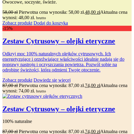
Owocowe, soczyste, świeże.
58,00
zł
Pierwotna cena wynosiła: 58,00 zł.
48,00
zł
Aktualna cena
wynosi: 48,00 zł.
brutto
Zobacz produkt
Dodaj do koszyka
-15%
Zestaw Cytrusowy – olejki eteryczne
Odkryj moc 100% naturalnych olejków cytrusowych. Ich
energetyzujące i orzeźwiające właściwości idealnie nadają się do
poprawy nastroju i oczyszczania powietrza. Pozwól sobie na
odrobinę świeżości, która odmieni Twoje otoczenie.
Zobacz produkt
Dowiedz się więcej
87,00
zł
Pierwotna cena wynosiła: 87,00 zł.
74,00
zł
Aktualna cena
wynosi: 74,00 zł.
brutto
Zestaw Cytrusowy – olejki eteryczne
100% naturalne
87,00
zł
Pierwotna cena wynosiła: 87,00 zł.
74,00
zł
Aktualna cena