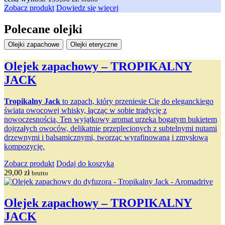
Zobacz produkt
Dowiedz się więcej
Polecane olejki
Olejki zapachowe
Olejki eteryczne
Olejek zapachowy – TROPIKALNY
JACK
Tropikalny Jack
to zapach, który przeniesie Cię do eleganckiego
świata owocowej whisky, łącząc w sobie tradycję z
nowoczesnością. Ten wyjątkowy aromat urzeka bogatym bukietem
dojrzałych owoców, delikatnie przeplecionych z subtelnymi nutami
drzewnymi i balsamicznymi, tworząc wyrafinowaną i zmysłową
kompozycję.
Zobacz produkt
Dodaj do koszyka
29,00
zł
brutto
Olejek zapachowy – TROPIKALNY
JACK