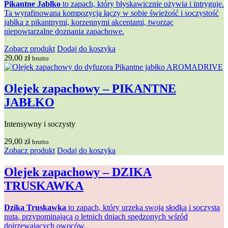
Pikantne Jabłko
to zapach, który błyskawicznie ożywia i intryguje.
Ta wyrafinowana kompozycja łączy w sobie świeżość i soczystość
jabłka z pikantnymi, korzennymi akcentami, tworząc
niepowtarzalne doznania zapachowe.
Zobacz produkt
Dodaj do koszyka
29,00
zł
brutto
Olejek zapachowy – PIKANTNE
JABŁKO
Intensywny i soczysty
29,00
zł
brutto
Zobacz produkt
Dodaj do koszyka
Olejek zapachowy – DZIKA
TRUSKAWKA
Dzika Truskawka
to zapach, który urzeka swoją słodką i soczystą
nutą, przypominającą o letnich dniach spędzonych wśród
dojrzewających owoców.