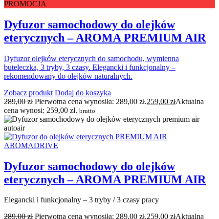
PROMOCJA
Dyfuzor samochodowy do olejków
eterycznych – AROMA PREMIUM AIR
Dyfuzor olejków eterycznych do samochodu, wymienna
buteleczka, 3 tryby, 3 czasy. Elegancki i funkcjonalny –
rekomendowany do olejków naturalnych.
Zobacz produkt
Dodaj do koszyka
289,00
zł
Pierwotna cena wynosiła: 289,00 zł.
259,00
zł
Aktualna
cena wynosi: 259,00 zł.
brutto
Dyfuzor samochodowy do olejków
eterycznych – AROMA PREMIUM AIR
Elegancki i funkcjonalny – 3 tryby / 3 czasy pracy
289,00
zł
Pierwotna cena wynosiła: 289,00 zł.
259,00
zł
Aktualna