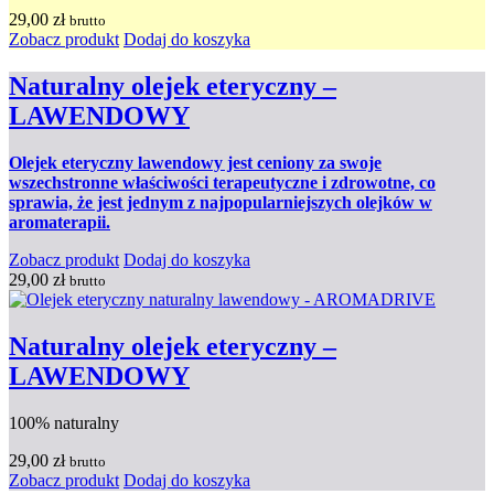
29,00
zł
brutto
Zobacz produkt
Dodaj do koszyka
Naturalny olejek eteryczny –
LAWENDOWY
Olejek eteryczny lawendowy jest ceniony za swoje
wszechstronne właściwości terapeutyczne i zdrowotne, co
sprawia, że jest jednym z najpopularniejszych olejków w
aromaterapii.
Zobacz produkt
Dodaj do koszyka
29,00
zł
brutto
Naturalny olejek eteryczny –
LAWENDOWY
100% naturalny
29,00
zł
brutto
Zobacz produkt
Dodaj do koszyka