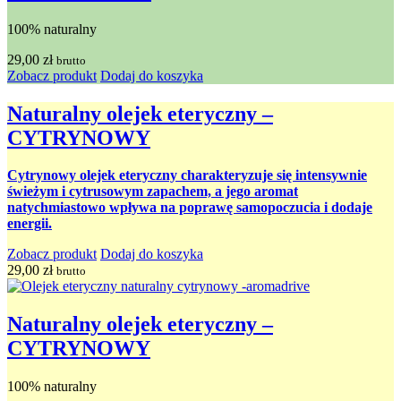
100% naturalny
29,00
zł
brutto
Zobacz produkt
Dodaj do koszyka
Naturalny olejek eteryczny –
CYTRYNOWY
Cytrynowy olejek eteryczny charakteryzuje się intensywnie
świeżym i cytrusowym zapachem, a jego aromat
natychmiastowo wpływa na poprawę samopoczucia i dodaje
energii.
Zobacz produkt
Dodaj do koszyka
29,00
zł
brutto
Naturalny olejek eteryczny –
CYTRYNOWY
100% naturalny