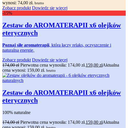
wynosi: 74,00 zł.
brutto
Zobacz produkt
Dowiedz się więcej
-15%
Zestaw do AROMATERAPII x6 olejków
eterycznych
Poznaj siłę aromaterapii
, która łączy relaks, oczyszczenie i
naturalną energię.
Zobacz produkt
Dowiedz się więcej
174,00
zł
Pierwotna cena wynosiła: 174,00 zł.
159,00
zł
Aktualna
cena wynosi: 159,00 zł.
brutto
Zestaw do AROMATERAPII x6 olejków
eterycznych
100% naturalne
174,00
zł
Pierwotna cena wynosiła: 174,00 zł.
159,00
zł
Aktualna
cena wynosi: 159,00 zł.
brutto