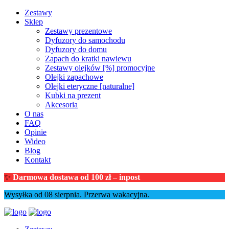
Zestawy
Sklep
Zestawy prezentowe
Dyfuzory do samochodu
Dyfuzory do domu
Zapach do kratki nawiewu
Zestawy olejków [%] promocyjne
Olejki zapachowe
Olejki eteryczne [naturalne]
Kubki na prezent
Akcesoria
O nas
FAQ
Opinie
Wideo
Blog
Kontakt
✨
Darmowa dostawa od 100 zł – inpost
Wysyłka od 08 sierpnia. Przerwa wakacyjna.