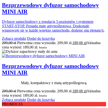
Bezprzewodowy dyfuzor samochodowy
MINI AIR
Dyfuzor samochodowy z regulacją 5-poziomów i systemem
START-STOP. Posiada matę antypoślizgową. Doskonale
wpasowuje się w każde wnętrze samochodu, dodając mu elegancji.
Zobacz produkt
Dodaj do koszyka
209,00
zł
Pierwotna cena wynosiła: 209,00 zł.
189,00
zł
Aktualna
cena wynosi: 189,00 zł.
brutto
Bezprzewodowy dyfuzor samochodowy
MINI AIR
Mały, kompaktowy z matą antypoślizgową.
209,00
zł
Pierwotna cena wynosiła: 209,00 zł.
189,00
zł
Aktualna
cena wynosi: 189,00 zł.
brutto
Zobacz produkt
Dodaj do koszyka
PROMOCJA